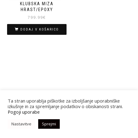
KLUBSKA MIZA
HRAST/EPOXY
799.99
€
DODAJ V KOŠARICO
Ta stran uporablja piškotke za izboljšanje uporabniške
izkušnje in za spremljanje podatkov o obiskanosti strani.
Pogoji uporabe
Nastavitve
Sprejmi