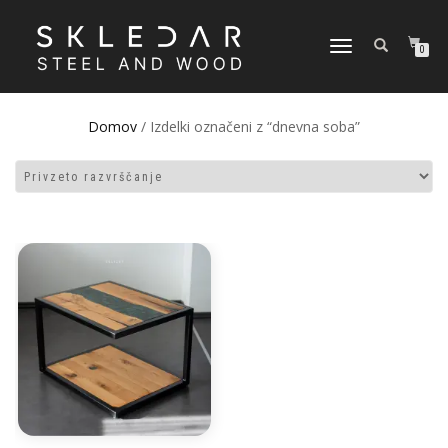
VKLOPI/IZKLOPI
0
NAVIGACIJO
Domov
/ Izdelki označeni z “dnevna soba”