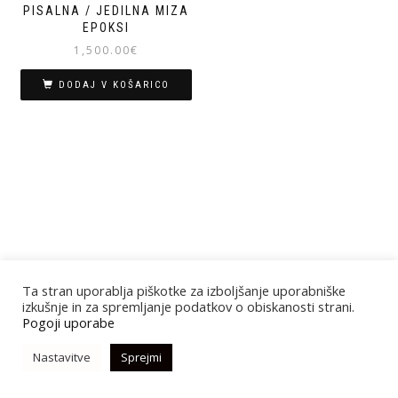
PISALNA / JEDILNA MIZA
EPOKSI
1,500.00
€
DODAJ V KOŠARICO
Ta stran uporablja piškotke za izboljšanje uporabniške
izkušnje in za spremljanje podatkov o obiskanosti strani.
Pogoji uporabe
Nastavitve
Sprejmi