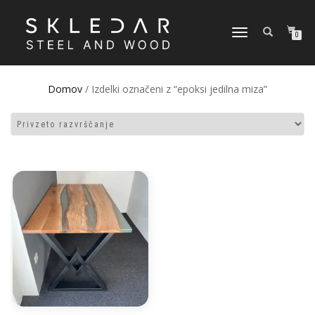
VKLOPI/IZKLOPI
0
NAVIGACIJO
Domov
/ Izdelki označeni z “epoksi jedilna miza”