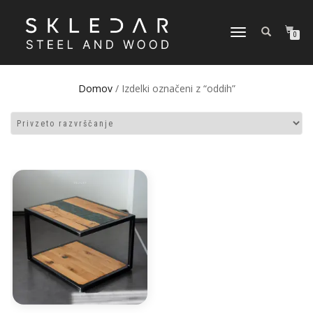
VKLOPI/IZKLOPI
0
NAVIGACIJO
Domov
/ Izdelki označeni z “oddih”