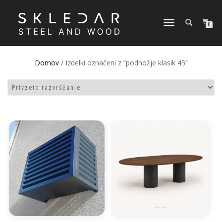
VKLOPI/IZKLOPI
0
NAVIGACIJO
Domov
/ Izdelki označeni z “podnožje klasik 45”