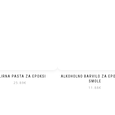
LIRNA PASTA ZA EPOKSI
ALKOHOLNO BARVILO ZA EP
SMOLE
25.89
€
11.88
€
Ta
izdelek
ima
več