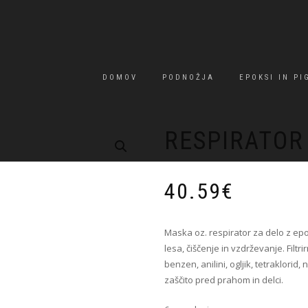
DOMOV
PODNOŽJA
EPOKSI IN PI
RESPIRATOR
40.59
€
Maska oz. respirator za delo z epo
lesa, čiščenje in vzdrževanje. Filtri
benzen, anilini, ogljik, tetraklorid
zaščito pred prahom in delci.