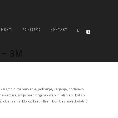
GMENTI
POHIŠTVO
KONTAKT
0
 – 3M
ksi smolo, za barvanje, poliranje, varjenje, obdelavo
rne kartuše ščitijo pred organskimi plini ali hlapi, kot so
, nitrobenzen in kloropikrin. Filtrirni bombaž nudi dodatno