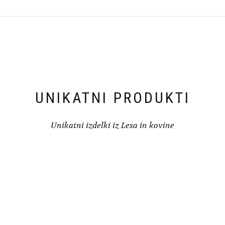
različic.
Možnosti
lahko
izberete
na
strani
izdelka
UNIKATNI PRODUKTI
Unikatni izdelki iz Lesa in kovine