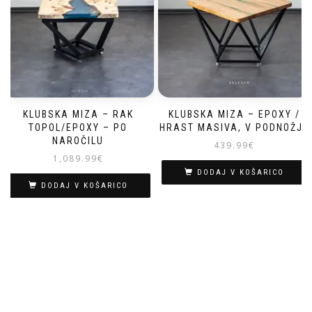
KLUBSKA MIZA – RAK
KLUBSKA MIZA – EPOXY /
TOPOL/EPOXY – PO
HRAST MASIVA, V PODNOŽJE
NAROČILU
439.99
€
1,089.99
€
DODAJ V KOŠARICO
DODAJ V KOŠARICO