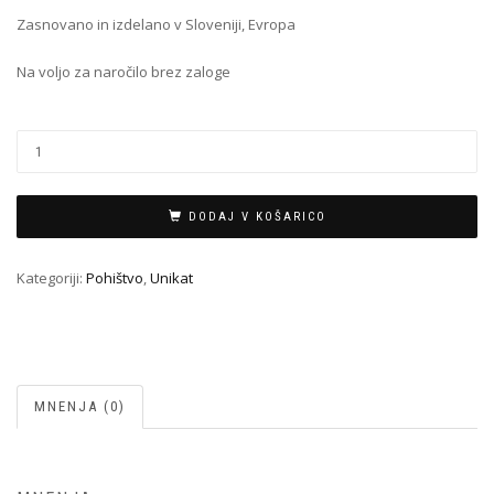
Zasnovano in izdelano v Sloveniji, Evropa
Na voljo za naročilo brez zaloge
DODAJ V KOŠARICO
Kategoriji:
Pohištvo
,
Unikat
MNENJA (0)