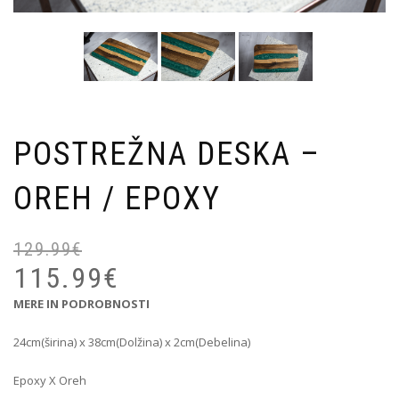
POSTREŽNA DESKA –
OREH / EPOXY
129.99
€
Iz
Tr
ce
ce
115.99
€
je
je:
MERE IN PODROBNOSTI
bil
11
12
24cm(širina) x 38cm(Dolžina) x 2cm(Debelina)
Epoxy X Oreh