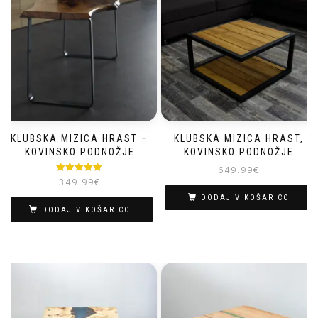
KLUBSKA MIZICA HRAST –
KLUBSKA MIZICA HRAST,
KOVINSKO PODNOŽJE
KOVINSKO PODNOŽJE
649.99
€
Ocenjeno
349.99
€
5.00
od 5
DODAJ V KOŠARICO
DODAJ V KOŠARICO