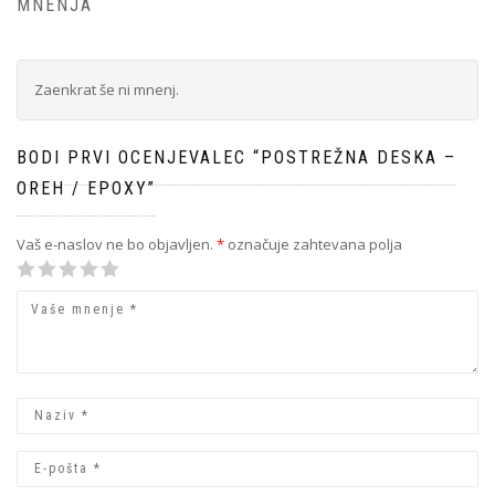
MNENJA
Zaenkrat še ni mnenj.
BODI PRVI OCENJEVALEC “POSTREŽNA DESKA –
OREH / EPOXY”
Vaš e-naslov ne bo objavljen.
*
označuje zahtevana polja
1
2 od 5
3 od 5
4 od 5
5 od 5 zvezdic
od
zvezdic
zvezdic
zvezdic
5
zvezdic