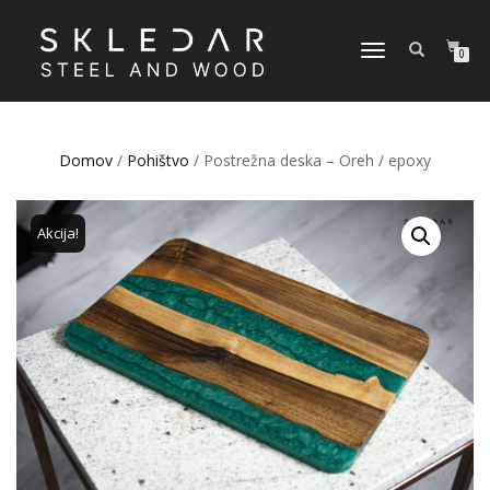
VKLOPI/IZKLOPI
0
NAVIGACIJO
Domov
/
Pohištvo
/ Postrežna deska – Oreh / epoxy
Akcija!