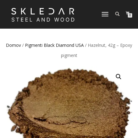
VKLOPI/IZKLOPI
0
NAVIGACIJO
Domov
/
Pigmenti Black Diamond USA
/ Hazelnut, 42g – Epoxy
pigment