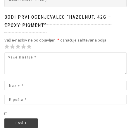
BODI PRVI OCENJEVALEC “HAZELNUT, 42G –
EPOXY PIGMENT”
Vaš e-naslov ne bo objavljen.
*
označuje zahtevana polja
1
2 od 5
3 od 5
4 od 5
5 od 5 zvezdic
od
zvezdic
zvezdic
zvezdic
5
zvezdic