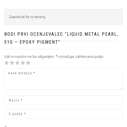
Zaenkrat še ni mnenj.
BODI PRVI OCENJEVALEC “LIQUID METAL PEARL,
51G – EPOXY PIGMENT”
Vaš e-naslov ne bo objavljen.
*
označuje zahtevana polja
1
2 od 5
3 od 5
4 od 5
5 od 5 zvezdic
od
zvezdic
zvezdic
zvezdic
5
zvezdic