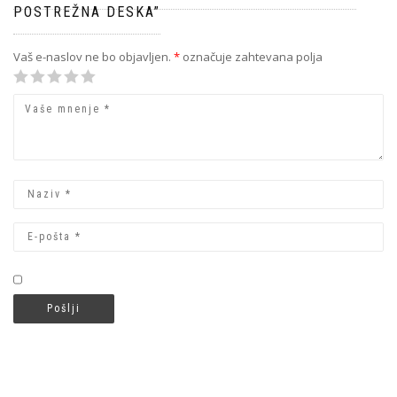
POSTREŽNA DESKA”
Vaš e-naslov ne bo objavljen.
*
označuje zahtevana polja
1
2 od 5
3 od 5
4 od 5
5 od 5 zvezdic
od
zvezdic
zvezdic
zvezdic
5
zvezdic