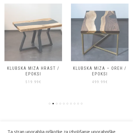
KLUBSKA MIZA HRAST /
KLUBSKA MIZA – OREH /
EPOKSI
EPOKSI
519.99
€
499.99
€
Ta stran uporablja piškotke za izboljšanje uporabniške