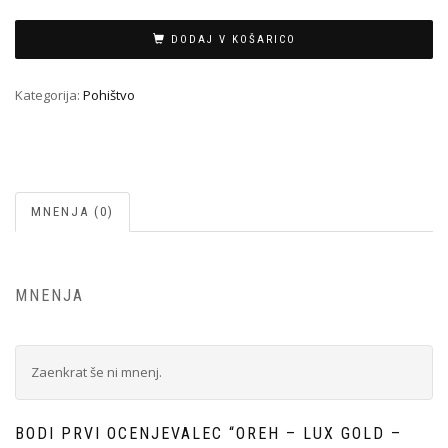
DODAJ V KOŠARICO
Kategorija:
Pohištvo
MNENJA (0)
MNENJA
Zaenkrat še ni mnenj.
BODI PRVI OCENJEVALEC “OREH – LUX GOLD –