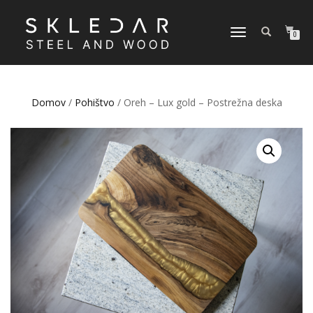
VKLOPI/IZKLOPI
0
NAVIGACIJO
Domov
/
Pohištvo
/ Oreh – Lux gold – Postrežna deska