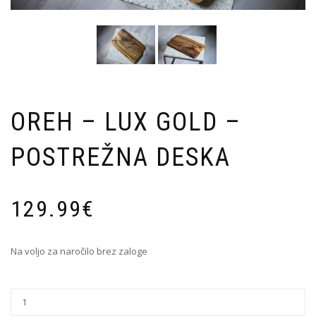
OREH – LUX GOLD –
POSTREŽNA DESKA
129.99
€
Na voljo za naročilo brez zaloge