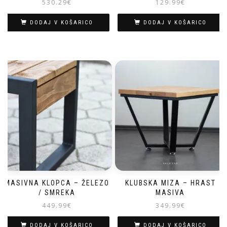
530.29
€
129.99
€
DODAJ V KOŠARICO
DODAJ V KOŠARICO
MASIVNA KLOPCA – ŽELEZO
KLUBSKA MIZA – HRAST
/ SMREKA
MASIVA
449.99
€
349.99
€
DODAJ V KOŠARICO
DODAJ V KOŠARICO