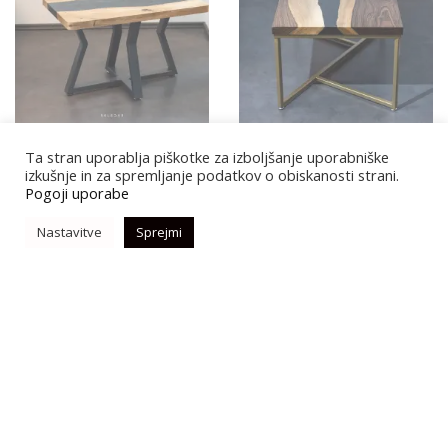
KLUBSKA MIZA HRAST /
KLUBSKA MIZA – OREH /
Ta stran uporablja piškotke za izboljšanje uporabniške
EPOKSI
EPOKSI
izkušnje in za spremljanje podatkov o obiskanosti strani.
Pogoji uporabe
519.99
€
499.99
€
Nastavitve
Sprejmi