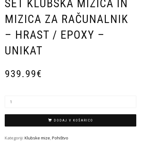
SET KLUBSKA MIZICA IN
MIZICA ZA RAČUNALNIK
– HRAST / EPOXY –
UNIKAT
939.99
€
DODAJ V KOŠARICO
Kategoriji:
Klubske mize
,
Pohištvo