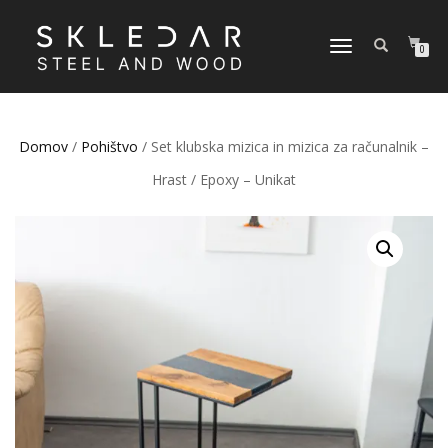
VKLOPI/IZKLOPI
0
NAVIGACIJO
Domov
/
Pohištvo
/ Set klubska mizica in mizica za računalnik –
Hrast / Epoxy – Unikat